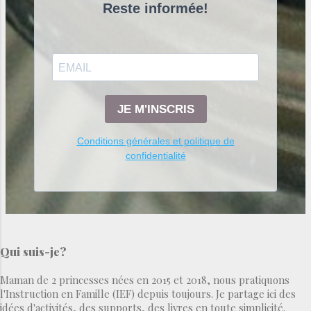
Reste informée!
mars 2021
4
février 2021
3
janvier 2021
4
décembre 2020
5
JE M'INSCRIS
novembre 2020
3
Conditions générales et politique de
octobre 2020
4
confidentialité
septembre 2020
5
août 2020
6
juillet 2020
6
juin 2020
5
Qui suis-je?
mai 2020
4
Maman de 2 princesses nées en 2015 et 2018, nous pratiquons
l'Instruction en Famille (IEF) depuis toujours. Je partage ici des
avril 2020
5
idées d'activités, des supports, des livres en toute simplicité.