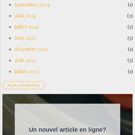
septembre 2024
1
août 2024
2
juillet 2024
3
août 2023
3
décembre 2022
1
août 2022
3
juillet 2022
1
PLUS D'ÉLÉMENTS
avril 2022
1
mars 2022
2
novembre 2021
1
octobre 2021
1
Un nouvel article en ligne?
avril 2021
1