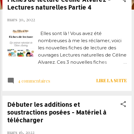
Lectures naturelles Partie 4
l
e
mars 30, 2022
s
Elles sont là ! Vous avez été
nombreuses à me les réclamer, voici
les nouvelles fiches de lecture des
ouvrages Lectures naturelles de Céline
Alvarez. Ces 3 nouvelles fiches
concernent les ouvrages : La soupe du
renard , Le gros radis et Le petit
LIRE LA SUITE
4 commentaires
bûcheron .
Débuter les additions et
soustractions posées - Matériel à
télécharger
mars 16, 2022