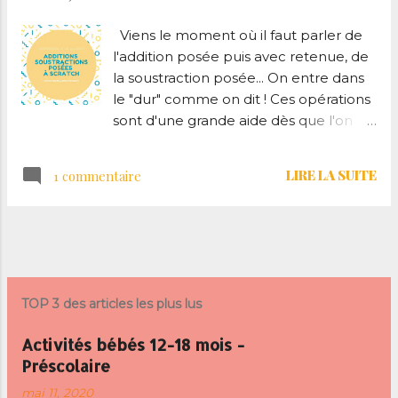
Viens le moment où il faut parler de
l'addition posée puis avec retenue, de
la soustraction posée... On entre dans
le "dur" comme on dit ! Ces opérations
sont d'une grande aide dès que l'on
aborde le calcul des grands nombres,
difficile de faire "de tête". L'utilisation
LIRE LA SUITE
1 commentaire
du matériel Montessori avec la
banque permet de les rendre
concrètes, mais passer directement
AUTRES ARTICLES
aux opérations sur feuille me semblait
trop rude, trop radical. J'ai donc créé
un support à scratch ludique,
TOP 3 des articles les plus lus
permettant de bien assimiler le
placement de chaque chiffre ainsi que
Activités bébés 12-18 mois -
le fonctionnement général des
Préscolaire
opérations posées. Cela a bien
mai 11, 2020
fonctionné chez nous l'année passée,