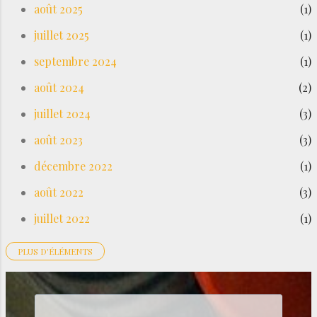
août 2025
1
juillet 2025
1
septembre 2024
1
août 2024
2
juillet 2024
3
août 2023
3
décembre 2022
1
août 2022
3
juillet 2022
1
PLUS D'ÉLÉMENTS
avril 2022
1
mars 2022
2
novembre 2021
1