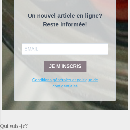
octobre 2021
1
Un nouvel article en ligne?
avril 2021
1
Reste informée!
mars 2021
4
février 2021
3
janvier 2021
4
décembre 2020
5
JE M'INSCRIS
novembre 2020
3
Conditions générales et politique de
octobre 2020
4
confidentialité
septembre 2020
5
août 2020
6
juillet 2020
6
juin 2020
5
Qui suis-je?