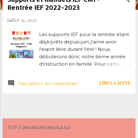
Rentrée IEF 2022-2023
l
e
juillet 31, 2022
s
Les supports IEF pour la rentrée étant
déjà prêts depuis juin, j'aime avoir
l'esprit libre durant l'été ! Nous
débuterons donc notre 6ème année
d'instruction en famille. Pour cette
rentrée, ma grande sera au niveau
CM1, nous entrons officiellement dans
LIRE LA SUITE
Enregistrer un commentaire
le cycle 3 ! Sauf en mathématiques
niveau CE2, je me garde la possibilité
de lui proposer du CM1 en maths au
AUTRES ARTICLES
cours de l'année car il y a déjà de
nombreuses notions acquises. J'ai
essayé de réduire le nombre de nos
TOP 3 des articles les plus lus
supports cette année, du moins de
sélectionner des manuels/cahiers