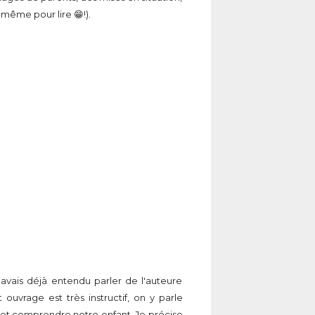
même pour lire 😁!).
 j'avais déjà entendu parler de l'auteure
uvrage est très instructif, on y parle
et comprendre notre enfant. Je précise