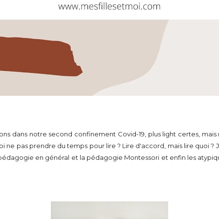
entrons dans notre second confinement Covid-19, plus light certes, m
 ne pas prendre du temps pour lire ? Lire d'accord, mais lire quoi ? Je
la pédagogie en général et la pédagogie Montessori et enfin les atypiq