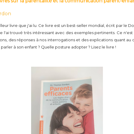
ivres sur la parentalité et la communication parent-enfa
ordon
lleur livre que j'ai lu. Ce livre est un best-seller mondial, écrit par l
e l'ai trouvé très intéressant avec des exemples pertinents. Ce n'est p
utions, des réponses à nos interrogations et des explications quant 
ler à son enfant ? Quelle posture adopter ? Lisez le livre !