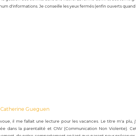
mum d'informations. Je conseille les yeux fermés (enfin ouverts quand 
 Catherine Gueguen
'avoue, il me fallait une lecture pour les vacances. Le titre m'a plu,
ée dans la parentalité et CNV (Communication Non Violente). Cet o
ement, de notre comportement en tant que parent pour préserver 