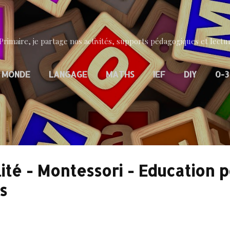
Accéder au contenu principal
Primaire, je partage nos activités, supports pédagogiques et lectur
 MONDE
LANGAGE
MATHS
IEF
DIY
0-3
lité - Montessori - Education p
s