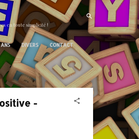
es en toute simplicité !
 ANS
DIVERS
CONTACT
ositive -