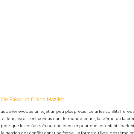
dèle Faber et Elaine Mazlish
 parler évoque un sujet un peu plus précis : celui les conflits frères
ise et leurs livres sont connus dans le monde entier, la crème de la 
r pour que les enfants écoutent, écouter pour que les enfants parlent,
ur la gestion des conflits dans une fratrie. La forme du livre, des témoi