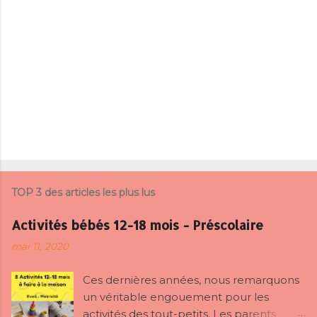
r
e
s
TOP 3 des articles les plus lus
Activités bébés 12-18 mois - Préscolaire
mai 11, 2020
Ces dernières années, nous remarquons
un véritable engouement pour les
activités des tout-petits. Les parents