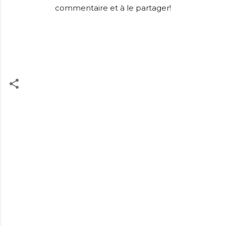
commentaire et à le partager!
C
o
m
m
e
n
t
a
i