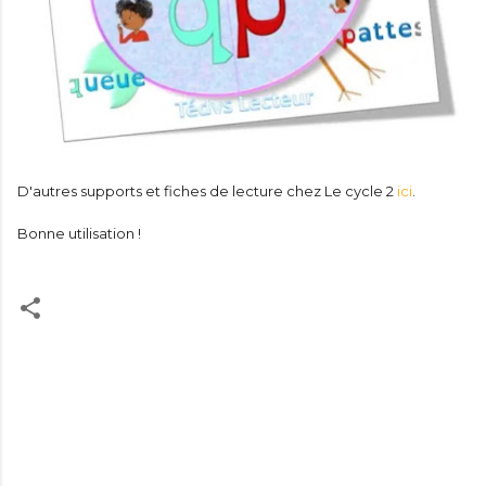
D'autres supports et fiches de lecture chez Le cycle 2
ici
.
Bonne utilisation !
C
o
m
m
e