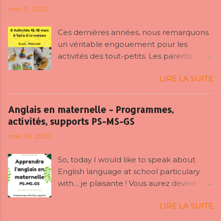
mai 11, 2020
Ces dernières années, nous remarquons
un véritable engouement pour les
activités des tout-petits. Les parents
s’investissent de plus en plus dans les
LIRE LA SUITE
apprentissages de leurs enfants et sont
sans cesse à la recherche d’idées pour
les occuper intelligemment. Les
Anglais en maternelle - Programmes,
enfants ne se développent pas tous
activités, supports PS-MS-GS
pareils (les adultes aussi ^^^⁾, aussi
mai 26, 2020
certaines occupations citées ci-après
pourront être proposées avant 12 mois,
So, today I would like to speak about
d’autres après 18 mois… Comme toujours
English language at school particulary
l’adaptation est de mise, faites-vous
with… je plaisante ! Vous aurez deviné le
confiance. Ayant moi-même une petite
topic du jour ! Apprendre l’anglais dès la
fille de 20 mois, je vous dis tout sur nos
LIRE LA SUITE
maternelle, les enfants sont
activités de motricité, d’éveil, de langage
généralement demandeurs à cet âge ils