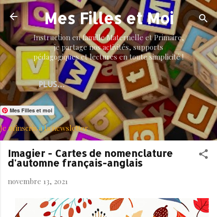
Accéder au contenu principal
Mes Filles et Moi
Instruction en famille Maternelle et Primaire,
je partage nos activités, supports
pédagogiques et lectures en toute simplicité !
PLUS…
Mes Filles et moi
Je m'inscris à la newsletter
Imagier - Cartes de nomenclature
d'automne français-anglais
novembre 13, 2021