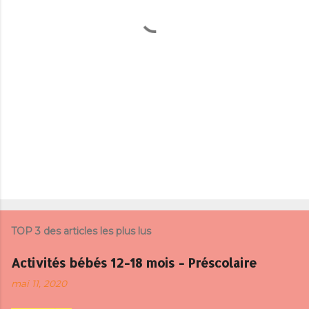
a
i
r
e
s
TOP 3 des articles les plus lus
Activités bébés 12-18 mois - Préscolaire
mai 11, 2020