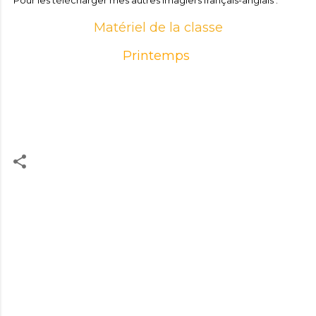
Matériel de la classe
Printemps
C
o
m
m
e
n
t